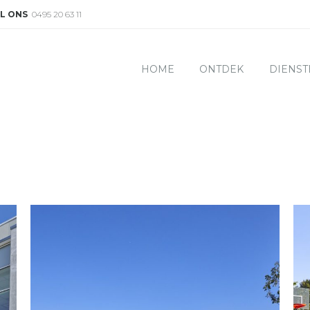
L ONS
0495 20 63 11
HOME
ONTDEK
DIENST